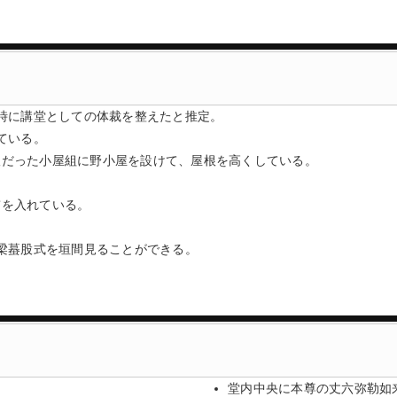
時に講堂としての体裁を整えたと推定。
ている。
根だった小屋組に野小屋を設けて、屋根を高くしている。
貫を入れている。
。
梁蟇股式を垣間見ることができる。
堂内中央に本尊の丈六弥勒如