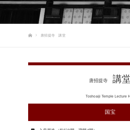
ホーム
唐招提寺 講堂
講
唐招提寺
Toshoaiji Temple Lecture H
国宝