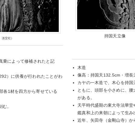
持国天立像
』淡交社）
門真乗によって修補されたと記
木造
像高：持国天132.5cm・増長天
292）に供養が行われたことがわ
カヤの一木造で、木心を持国
ともに、頭部を小さめに、腰
部各1材を四方から寄せている
がある。
天平時代盛期の東大寺法華堂
刻む。
鑑真和上の来朝によって生み
近年、矢田寺（金剛山寺）か