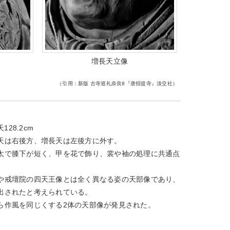
増長天立像
（引用：新版 古寺巡礼奈良8『唐招提寺』淡交社）
128.2cm
天は右後方、増長天は左後方に外す。
太で膝下が短く、甲を花で飾り、裳や袖の処理に共通点
や戒壇院の四天王像とは全く異なる姿の天部像であり、
出されたと考えられている。
ら作風を同じくする2体の天部像が発見された。