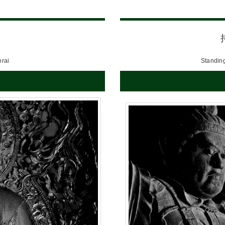
orai
Standing