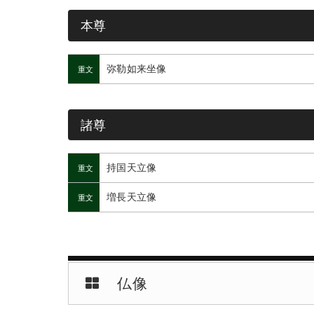
本尊
弥勒如来坐像
重文
諸尊
持国天立像
重文
増長天立像
重文
仏像