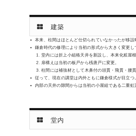
建築
本来、柱間はほとんど仕切られていなかったが移設
鎌倉時代の修理により当初の形式から大きく変更し
堂内には折上小組格天井を新設し、本来化粧屋
扉構えは当初の板戸から桟唐戸に変更。
柱間には補強材として木鼻付の頭貫・飛貫・腰
従って、現在の講堂は内外ともに鎌倉様式が目立つ
内部の天井の隙間からは当初の小屋組である二重虹
堂内