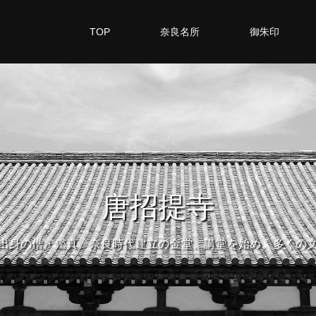
TOP
奈良名所
御朱印
唐招提寺
出身の僧・鑑真。奈良時代建立の金堂、講堂を始め、多くの