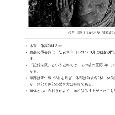
（引用：新版 古寺巡礼奈良8『唐招提寺
木造 像高284.2cm
膝裏の墨書銘は、弘安10年（1287）8月に勧進沙
す。
『記録法蔵』という史料では、その後の正応5年（1
かる。
頭部は正中線で2材を矧ぎ、体部は前後各2材、体側
が、頭部と体部の繋ぎ方は特異である。
頭体ともに肉付きがよく、面相は吊り上がった目を