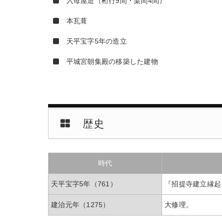
入母屋造（桁行9間・梁間4間）
本瓦葺
天平宝字5年の造立
平城宮朝集殿の移築した建物
歴史
時代
天平宝字5年（761）
『招提寺建立縁起
建治元年（1275）
大修理。