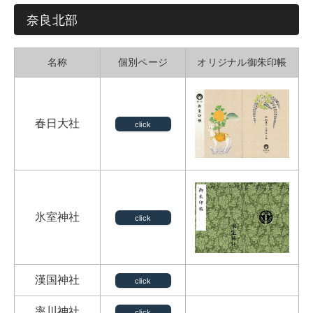
奈良北部
名称
個別ページ
オリジナル御朱印帳
春日大社
click
氷室神社
click
漢国神社
click
率川神社
click