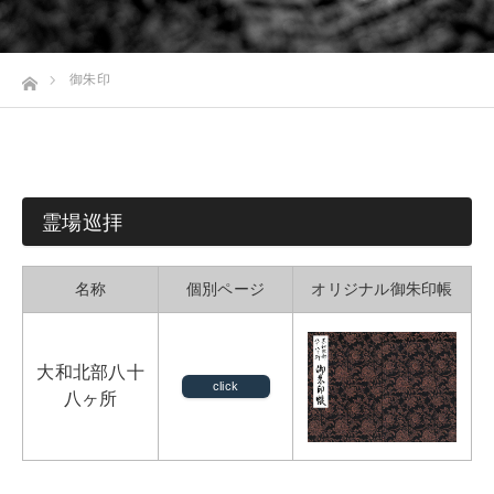
ホーム
御朱印
霊場巡拝
名称
個別ページ
オリジナル御朱印帳
大和北部八十
click
八ヶ所