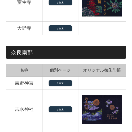
室生寺
click
大野寺
click
奈良南部
名称
個別ページ
オリジナル御朱印帳
吉野神宮
click
吉水神社
click