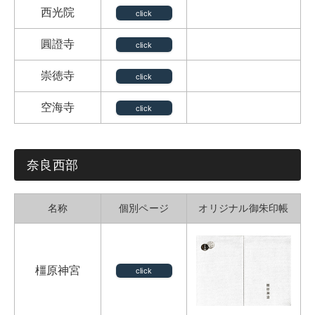
西光院
click
圓證寺
click
崇徳寺
click
空海寺
click
奈良西部
名称
個別ページ
オリジナル御朱印帳
橿原神宮
click