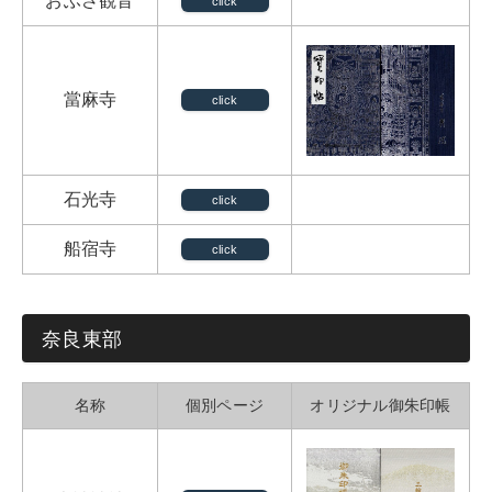
おふさ観音
click
當麻寺
click
石光寺
click
船宿寺
click
奈良東部
名称
個別ページ
オリジナル御朱印帳