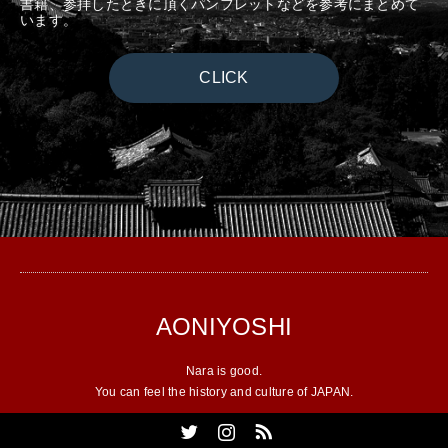
書籍、参拝したときに頂くパンフレットなどを参考にまとめて
います。
CLICK
AONIYOSHI
Nara is good.
You can feel the history and culture of JAPAN.
Twitter
Instagram
RSS