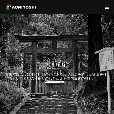
大神神社
古来本殿は設けずに拝殿の奥にある三ツ鳥居を通し三輪山を拝
するという原初の神祀りの様を伝える国内最古の神社。