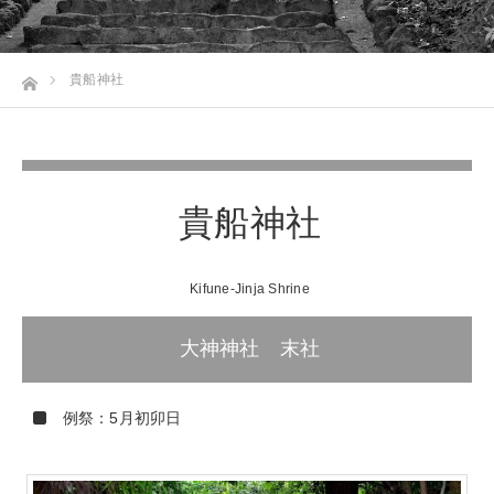
ホーム
貴船神社
貴船神社
Kifune-Jinja Shrine
大神神社 末社
例祭：5月初卯日