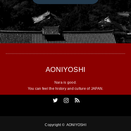
AONIYOSHI
Nara is good.
You can feel the history and culture of JAPAN.
Twitter
Instagram
RSS
Copyright ©
AONIYOSHI