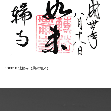
180818 法輪寺（薬師如来）