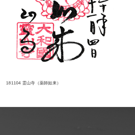
181104 霊山寺（薬師如来）