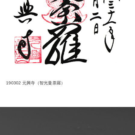
190302 元興寺（智光曼荼羅）