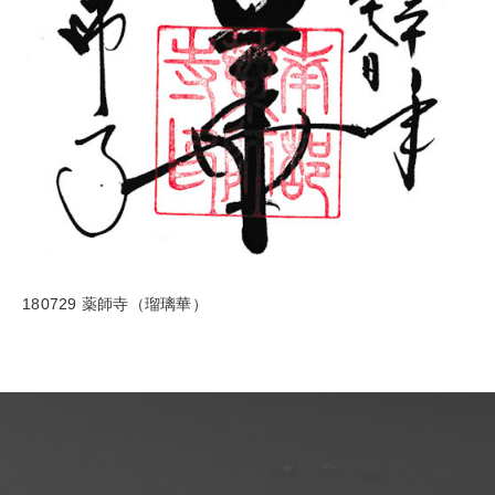
180729 薬師寺（瑠璃華）