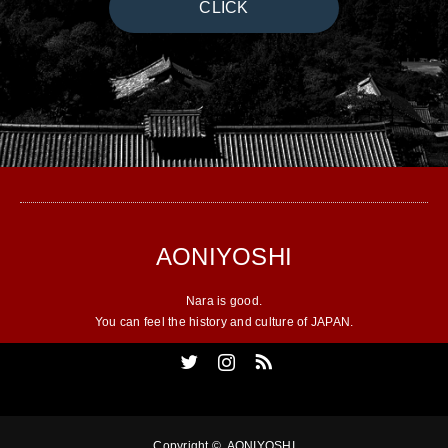
CLICK
AONIYOSHI
Nara is good.
You can feel the history and culture of JAPAN.
Twitter
Instagram
RSS
Copyright ©
AONIYOSHI