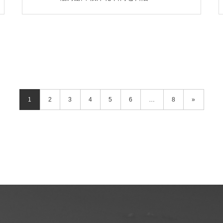
1
2
3
4
5
6
…
8
»